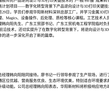
教师对产品逆向设计与3D打印关键技术的“产-教-科-服”成果
高计划项目——数字化转型背景下产品逆向设计与3D打印关键技
月29日，学员们参观华阳新材料深圳总部工厂，并学习金属3D
Magics、设备操作、后处理、质检等核心课程。工艺技术人员
经理韩向阳先生、广东工贸邵书记、广东工贸机电工程学院临时负
前沿技术，还切实提升了在数字化转型背景下，将逆向设计与3
作的进一步深化开启了新的篇章。
总经理韩向阳陪同接待。廖书记一行领导参观了生产现场，进行
通区位优越、营商服务优良、生态环境优美，特别适合环境要求
升级动能。公司总经理韩向阳表态，华阳新材料将积极响应地方