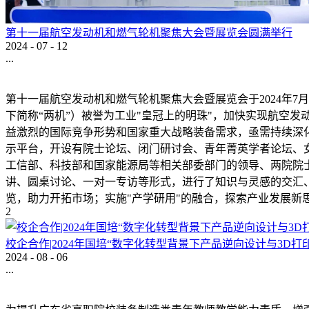
第十一届航空发动机和燃气轮机聚焦大会暨展览会圆满举行
2024
-
07
-
12
...
第十一届航空发动机和燃气轮机聚焦大会暨展览会于2024年7
下简称“两机”）被誉为工业"皇冠上的明珠"，加快实现航空发
益激烈的国际竞争形势和国家重大战略装备需求，亟需持续深化
示平台，开设有院士论坛、闭门研讨会、青年菁英学者论坛、
工信部、科技部和国家能源局等相关部委部门的领导、两院院士
讲、圆桌讨论、一对一专访等形式，进行了知识与灵感的交汇、
览，助力开拓市场；实施"产学研用"的融合，探索产业发展新思路
2
校企合作|2024年国培“数字化转型背景下产品逆向设计与3D
2024
-
08
-
06
...