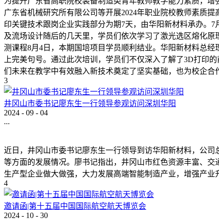
为提升广东省高职院校装备制造类青年教师教学能力素质，增强
广东省机械研究所有限公司等开展2024年职业院校教师素质提
印关键技术跟岗企业实践部分为期7天，由华阳新材料承办。7
及流场设计随后的几天里，学员们依次学习了激光选区熔化原理、
测课程8月4日，本期国培项目学员顺利结业。华阳新材料总
上完美句号。通过此次培训，学员们不仅深入了解了3D打印的
们未来在教学中有效融入新技术奠定了坚实基础，也为校企合
3
井冈山市委书记廖东生一行领导参观访问深圳华阳
2024
-
09
-
04
...
近日，井冈山市委书记廖东生一行领导到访华阳新材料，公司
等方面的发展情况。廖书记指出，井冈山市红色资源丰富、交
生产型企业做大做强，大力发展高端智能制造产业，增强产业
4
邀请函|第十五届中国国际航空航天博览会
2024
-
10
-
30