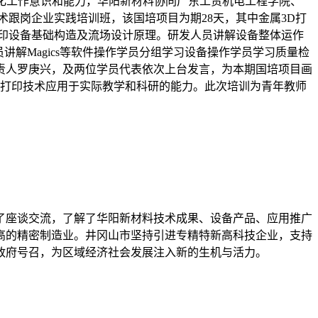
转化工作意识和能力，华阳新材料协同广东工贸机电工程学院、
术跟岗企业实践培训班，该国培项目为期28天，其中金属3D打
打印设备基础构造及流场设计原理。研发人员讲解设备整体运作
讲解Magics等软件操作学员分组学习设备操作学员学习质量检
责人罗庚兴，及两位学员代表依次上台发言，为本期国培项目画
D打印技术应用于实际教学和科研的能力。此次培训为青年教师
了座谈交流，了解了华阳新材料技术成果、设备产品、应用推广
高的精密制造业。井冈山市坚持引进专精特新高科技企业，支持
政府号召，为区域经济社会发展注入新的生机与活力。