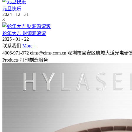
元旦快乐
2024
-
12
-
31
8
蛇年大吉 财源源滚滚
2025
-
01
-
22
联系我们
More +
4006-971-972
eims@eims.com.cn
深圳市宝安区航城大道光电研
Products
打印制造服务