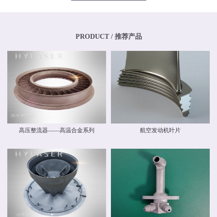
专业化、年轻化的技术团队，其骨干均为博士、硕士，其中博士生比例超过
20%，硕士生比例超过40%。华阳新材料还高度重视外部交流与合作，与中国商
飞有限公司和中国航空工业集团有限公司开展业务交流，还与国内清华大学、
北京航空航天大学、北京理工大学等国内外科研院校建立和开展了技术交流和
联合研发合作关系。华阳新材料具有高素质人才的研发中心，，拥有一流的跨
PRODUCT / 推荐产品
国自动化研发团队和自主知识产权，并建立了先进材料实验室，拥有多种精密
检测设备，能够对材料物理力学性能、化学性能及疲劳损伤进行检测，能分析
材料化学成分、分析金属及金属间化合物的分布、分析晶体和晶界组织。 华阳
新材料现有激光专业级金属3D打印设备多台。公司具有ISO9001质量体系认
证，具备完整的质量管理体系。公司战略华阳的价值理念是 创造价值，创新报
国 ；核心竞争力是持续创新、快速响应。我们根据客户需求开发新产品和系统
方案，提供可靠的质量和最好的服务，并降低客户成本。
高压整流器——高温合金系列
航空发动机叶片