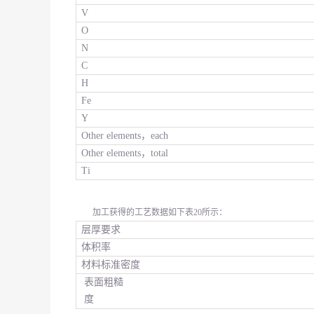
V
O
N
C
H
Fe
Y
Other elements，each
Other elements，total
Ti
加工获得的工艺数据如下表
20
所示：
层厚要求
体积率
材料标准密度
表面粗糙
度