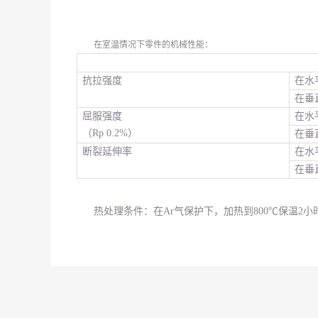
在室温情况下
零件的机械性能：
抗拉强度
在水
在垂
屈服强度
在水
（Rp 0.2%）
在垂
断裂延伸率
在水
在垂
热处理条件：在Ar气保护下，加热到800℃保温2小