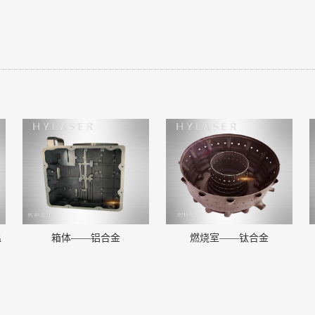
温
箱体——铝合金
燃烧室——钛合金