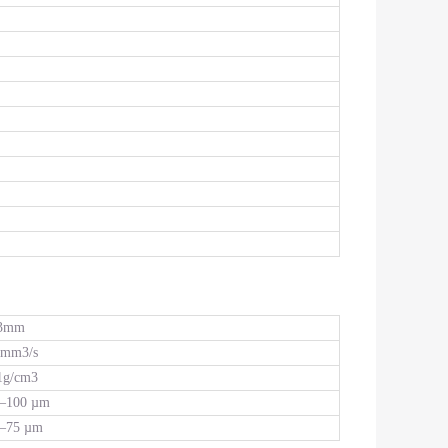
03mm
 mm3/s
1g/cm3
—100 µm
—75 µm