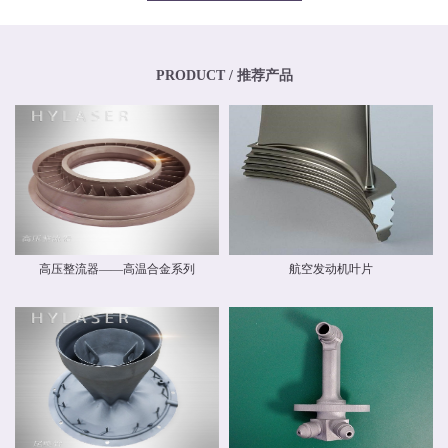
专业化、年轻化的技术团队，其骨干均为博士、硕士，其中博士生比例超过
20%，硕士生比例超过40%。华阳新材料还高度重视外部交流与合作，与中国商
飞有限公司和中国航空工业集团有限公司开展业务交流，还与国内清华大学、
北京航空航天大学、北京理工大学等国内外科研院校建立和开展了技术交流和
联合研发合作关系。华阳新材料具有高素质人才的研发中心，，拥有一流的跨
PRODUCT / 推荐产品
国自动化研发团队和自主知识产权，并建立了先进材料实验室，拥有多种精密
检测设备，能够对材料物理力学性能、化学性能及疲劳损伤进行检测，能分析
材料化学成分、分析金属及金属间化合物的分布、分析晶体和晶界组织。 华阳
新材料现有激光专业级金属3D打印设备多台。公司具有ISO9001质量体系认
证，具备完整的质量管理体系。公司战略华阳的价值理念是 创造价值，创新报
国 ；核心竞争力是持续创新、快速响应。我们根据客户需求开发新产品和系统
方案，提供可靠的质量和最好的服务，并降低客户成本。
高压整流器——高温合金系列
航空发动机叶片