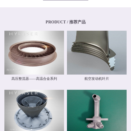
专业化、年轻化的技术团队，其骨干均为博士、硕士，其中博士生比例超过
20%，硕士生比例超过40%。华阳新材料还高度重视外部交流与合作，与中国商
飞有限公司和中国航空工业集团有限公司开展业务交流，还与国内清华大学、
北京航空航天大学、北京理工大学等国内外科研院校建立和开展了技术交流和
联合研发合作关系。华阳新材料具有高素质人才的研发中心，，拥有一流的跨
PRODUCT / 推荐产品
国自动化研发团队和自主知识产权，并建立了先进材料实验室，拥有多种精密
检测设备，能够对材料物理力学性能、化学性能及疲劳损伤进行检测，能分析
材料化学成分、分析金属及金属间化合物的分布、分析晶体和晶界组织。 华阳
新材料现有激光专业级金属3D打印设备多台。公司具有ISO9001质量体系认
证，具备完整的质量管理体系。公司战略华阳的价值理念是 创造价值，创新报
国 ；核心竞争力是持续创新、快速响应。我们根据客户需求开发新产品和系统
方案，提供可靠的质量和最好的服务，并降低客户成本。
高压整流器——高温合金系列
航空发动机叶片