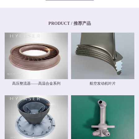
专业化、年轻化的技术团队，其骨干均为博士、硕士，其中博士生比例超过
20%，硕士生比例超过40%。华阳新材料还高度重视外部交流与合作，与中国商
飞有限公司和中国航空工业集团有限公司开展业务交流，还与国内清华大学、
北京航空航天大学、北京理工大学等国内外科研院校建立和开展了技术交流和
联合研发合作关系。华阳新材料具有高素质人才的研发中心，，拥有一流的跨
PRODUCT / 推荐产品
国自动化研发团队和自主知识产权，并建立了先进材料实验室，拥有多种精密
检测设备，能够对材料物理力学性能、化学性能及疲劳损伤进行检测，能分析
材料化学成分、分析金属及金属间化合物的分布、分析晶体和晶界组织。 华阳
新材料现有激光专业级金属3D打印设备多台。公司具有ISO9001质量体系认
证，具备完整的质量管理体系。公司战略华阳的价值理念是 创造价值，创新报
国 ；核心竞争力是持续创新、快速响应。我们根据客户需求开发新产品和系统
方案，提供可靠的质量和最好的服务，并降低客户成本。
高压整流器——高温合金系列
航空发动机叶片