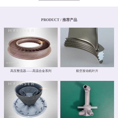
专业化、年轻化的技术团队，其骨干均为博士、硕士，其中博士生比例超过
20%，硕士生比例超过40%。华阳新材料还高度重视外部交流与合作，与中国商
飞有限公司和中国航空工业集团有限公司开展业务交流，还与国内清华大学、
北京航空航天大学、北京理工大学等国内外科研院校建立和开展了技术交流和
联合研发合作关系。华阳新材料具有高素质人才的研发中心，，拥有一流的跨
PRODUCT / 推荐产品
国自动化研发团队和自主知识产权，并建立了先进材料实验室，拥有多种精密
检测设备，能够对材料物理力学性能、化学性能及疲劳损伤进行检测，能分析
材料化学成分、分析金属及金属间化合物的分布、分析晶体和晶界组织。 华阳
新材料现有激光专业级金属3D打印设备多台。公司具有ISO9001质量体系认
证，具备完整的质量管理体系。公司战略华阳的价值理念是 创造价值，创新报
国 ；核心竞争力是持续创新、快速响应。我们根据客户需求开发新产品和系统
方案，提供可靠的质量和最好的服务，并降低客户成本。
高压整流器——高温合金系列
航空发动机叶片