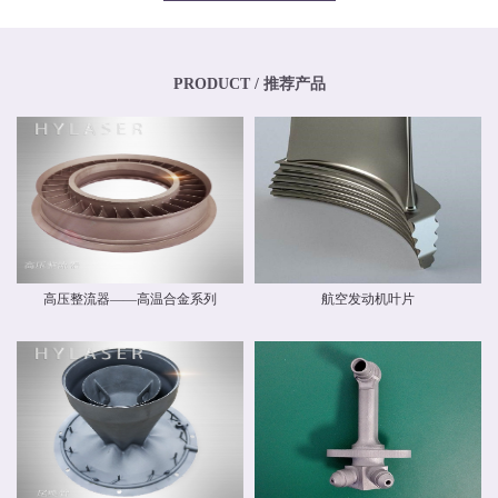
专业化、年轻化的技术团队，其骨干均为博士、硕士，其中博士生比例超过
20%，硕士生比例超过40%。华阳新材料还高度重视外部交流与合作，与中国商
飞有限公司和中国航空工业集团有限公司开展业务交流，还与国内清华大学、
北京航空航天大学、北京理工大学等国内外科研院校建立和开展了技术交流和
联合研发合作关系。华阳新材料具有高素质人才的研发中心，，拥有一流的跨
PRODUCT / 推荐产品
国自动化研发团队和自主知识产权，并建立了先进材料实验室，拥有多种精密
检测设备，能够对材料物理力学性能、化学性能及疲劳损伤进行检测，能分析
材料化学成分、分析金属及金属间化合物的分布、分析晶体和晶界组织。 华阳
新材料现有激光专业级金属3D打印设备多台。公司具有ISO9001质量体系认
证，具备完整的质量管理体系。公司战略华阳的价值理念是 创造价值，创新报
国 ；核心竞争力是持续创新、快速响应。我们根据客户需求开发新产品和系统
方案，提供可靠的质量和最好的服务，并降低客户成本。
高压整流器——高温合金系列
航空发动机叶片