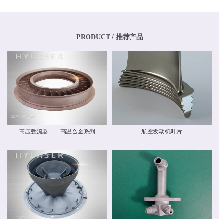
专业化、年轻化的技术团队，其骨干均为博士、硕士，其中博士生比例超过
20%，硕士生比例超过40%。华阳新材料还高度重视外部交流与合作，与中国商
飞有限公司和中国航空工业集团有限公司开展业务交流，还与国内清华大学、
北京航空航天大学、北京理工大学等国内外科研院校建立和开展了技术交流和
联合研发合作关系。华阳新材料具有高素质人才的研发中心，，拥有一流的跨
PRODUCT / 推荐产品
国自动化研发团队和自主知识产权，并建立了先进材料实验室，拥有多种精密
检测设备，能够对材料物理力学性能、化学性能及疲劳损伤进行检测，能分析
材料化学成分、分析金属及金属间化合物的分布、分析晶体和晶界组织。 华阳
新材料现有激光专业级金属3D打印设备多台。公司具有ISO9001质量体系认
证，具备完整的质量管理体系。公司战略华阳的价值理念是 创造价值，创新报
国 ；核心竞争力是持续创新、快速响应。我们根据客户需求开发新产品和系统
方案，提供可靠的质量和最好的服务，并降低客户成本。
高压整流器——高温合金系列
航空发动机叶片