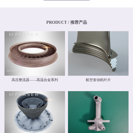
专业化、年轻化的技术团队，其骨干均为博士、硕士，其中博士生比例超过
20%，硕士生比例超过40%。华阳新材料还高度重视外部交流与合作，与中国商
飞有限公司和中国航空工业集团有限公司开展业务交流，还与国内清华大学、
北京航空航天大学、北京理工大学等国内外科研院校建立和开展了技术交流和
联合研发合作关系。华阳新材料具有高素质人才的研发中心，，拥有一流的跨
PRODUCT / 推荐产品
国自动化研发团队和自主知识产权，并建立了先进材料实验室，拥有多种精密
检测设备，能够对材料物理力学性能、化学性能及疲劳损伤进行检测，能分析
材料化学成分、分析金属及金属间化合物的分布、分析晶体和晶界组织。 华阳
新材料现有激光专业级金属3D打印设备多台。公司具有ISO9001质量体系认
证，具备完整的质量管理体系。公司战略华阳的价值理念是 创造价值，创新报
国 ；核心竞争力是持续创新、快速响应。我们根据客户需求开发新产品和系统
方案，提供可靠的质量和最好的服务，并降低客户成本。
高压整流器——高温合金系列
航空发动机叶片