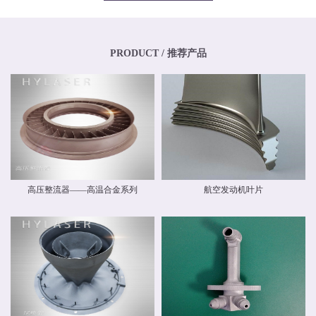
专业化、年轻化的技术团队，其骨干均为博士、硕士，其中博士生比例超过
20%，硕士生比例超过40%。华阳新材料还高度重视外部交流与合作，与中国商
飞有限公司和中国航空工业集团有限公司开展业务交流，还与国内清华大学、
北京航空航天大学、北京理工大学等国内外科研院校建立和开展了技术交流和
联合研发合作关系。华阳新材料具有高素质人才的研发中心，，拥有一流的跨
PRODUCT / 推荐产品
国自动化研发团队和自主知识产权，并建立了先进材料实验室，拥有多种精密
检测设备，能够对材料物理力学性能、化学性能及疲劳损伤进行检测，能分析
材料化学成分、分析金属及金属间化合物的分布、分析晶体和晶界组织。 华阳
新材料现有激光专业级金属3D打印设备多台。公司具有ISO9001质量体系认
证，具备完整的质量管理体系。公司战略华阳的价值理念是 创造价值，创新报
国 ；核心竞争力是持续创新、快速响应。我们根据客户需求开发新产品和系统
方案，提供可靠的质量和最好的服务，并降低客户成本。
高压整流器——高温合金系列
航空发动机叶片