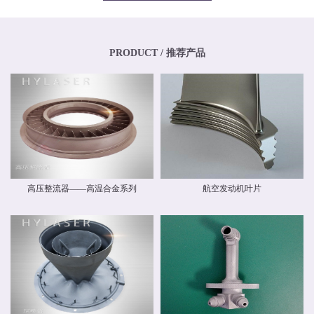
专业化、年轻化的技术团队，其骨干均为博士、硕士，其中博士生比例超过
20%，硕士生比例超过40%。华阳新材料还高度重视外部交流与合作，与中国商
飞有限公司和中国航空工业集团有限公司开展业务交流，还与国内清华大学、
北京航空航天大学、北京理工大学等国内外科研院校建立和开展了技术交流和
联合研发合作关系。华阳新材料具有高素质人才的研发中心，，拥有一流的跨
PRODUCT / 推荐产品
国自动化研发团队和自主知识产权，并建立了先进材料实验室，拥有多种精密
检测设备，能够对材料物理力学性能、化学性能及疲劳损伤进行检测，能分析
材料化学成分、分析金属及金属间化合物的分布、分析晶体和晶界组织。 华阳
新材料现有激光专业级金属3D打印设备多台。公司具有ISO9001质量体系认
证，具备完整的质量管理体系。公司战略华阳的价值理念是 创造价值，创新报
国 ；核心竞争力是持续创新、快速响应。我们根据客户需求开发新产品和系统
方案，提供可靠的质量和最好的服务，并降低客户成本。
高压整流器——高温合金系列
航空发动机叶片