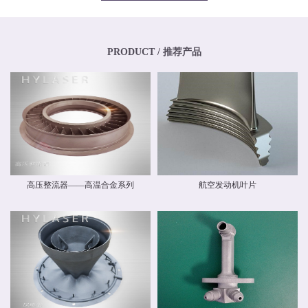
专业化、年轻化的技术团队，其骨干均为博士、硕士，其中博士生比例超过
20%，硕士生比例超过40%。华阳新材料还高度重视外部交流与合作，与中国商
飞有限公司和中国航空工业集团有限公司开展业务交流，还与国内清华大学、
北京航空航天大学、北京理工大学等国内外科研院校建立和开展了技术交流和
联合研发合作关系。华阳新材料具有高素质人才的研发中心，，拥有一流的跨
PRODUCT / 推荐产品
国自动化研发团队和自主知识产权，并建立了先进材料实验室，拥有多种精密
检测设备，能够对材料物理力学性能、化学性能及疲劳损伤进行检测，能分析
材料化学成分、分析金属及金属间化合物的分布、分析晶体和晶界组织。 华阳
新材料现有激光专业级金属3D打印设备多台。公司具有ISO9001质量体系认
证，具备完整的质量管理体系。公司战略华阳的价值理念是 创造价值，创新报
国 ；核心竞争力是持续创新、快速响应。我们根据客户需求开发新产品和系统
方案，提供可靠的质量和最好的服务，并降低客户成本。
高压整流器——高温合金系列
航空发动机叶片