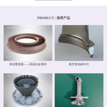
专业化、年轻化的技术团队，其骨干均为博士、硕士，其中博士生比例超过
20%，硕士生比例超过40%。华阳新材料还高度重视外部交流与合作，与中国商
飞有限公司和中国航空工业集团有限公司开展业务交流，还与国内清华大学、
北京航空航天大学、北京理工大学等国内外科研院校建立和开展了技术交流和
联合研发合作关系。华阳新材料具有高素质人才的研发中心，，拥有一流的跨
PRODUCT / 推荐产品
国自动化研发团队和自主知识产权，并建立了先进材料实验室，拥有多种精密
检测设备，能够对材料物理力学性能、化学性能及疲劳损伤进行检测，能分析
材料化学成分、分析金属及金属间化合物的分布、分析晶体和晶界组织。 华阳
新材料现有激光专业级金属3D打印设备多台。公司具有ISO9001质量体系认
证，具备完整的质量管理体系。公司战略华阳的价值理念是 创造价值，创新报
国 ；核心竞争力是持续创新、快速响应。我们根据客户需求开发新产品和系统
方案，提供可靠的质量和最好的服务，并降低客户成本。
高压整流器——高温合金系列
航空发动机叶片