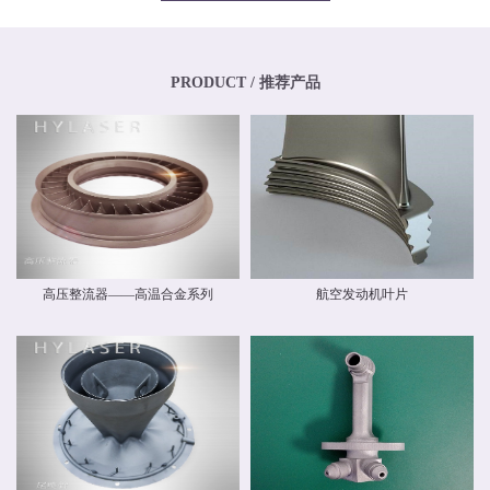
专业化、年轻化的技术团队，其骨干均为博士、硕士，其中博士生比例超过
20%，硕士生比例超过40%。华阳新材料还高度重视外部交流与合作，与中国商
飞有限公司和中国航空工业集团有限公司开展业务交流，还与国内清华大学、
北京航空航天大学、北京理工大学等国内外科研院校建立和开展了技术交流和
联合研发合作关系。华阳新材料具有高素质人才的研发中心，，拥有一流的跨
PRODUCT / 推荐产品
国自动化研发团队和自主知识产权，并建立了先进材料实验室，拥有多种精密
检测设备，能够对材料物理力学性能、化学性能及疲劳损伤进行检测，能分析
材料化学成分、分析金属及金属间化合物的分布、分析晶体和晶界组织。 华阳
新材料现有激光专业级金属3D打印设备多台。公司具有ISO9001质量体系认
证，具备完整的质量管理体系。公司战略华阳的价值理念是 创造价值，创新报
国 ；核心竞争力是持续创新、快速响应。我们根据客户需求开发新产品和系统
方案，提供可靠的质量和最好的服务，并降低客户成本。
高压整流器——高温合金系列
航空发动机叶片