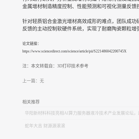
金属增材制造精度控制、性能预测和可视化测量反馈
针对轻质铝合金激光增材高效成形的难点，团队成功
反馈的主动控制软硬件系统，实现了耐磨陶瓷颗粒增
论文链接：
https://www.sciencedirect.com/science/article/pii/S221486042200745X
注：本文转载自：3D打印技术参考
上一篇：无
相关推荐
华阳新材料科技亮相AI算力服务器液冷技术产业发展论坛，
换热散热结构前沿解决方案
蛇年大吉 财源源滚滚