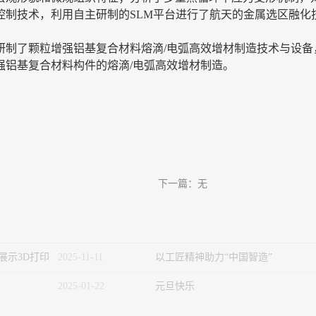
控制技术，利用自主研制的SLM平台进行了航天的金属选区融化
研制了颗粒增强铝基复合材料熔滴/电弧高效增材制造技术与设备
强铝基复合材料构件的熔滴/电弧高效增材制造。
下一篇：无
展示3D打印
2025
-
11
-
11
以工匠精神助力“中国智造”
2025
-
01
-
22
元旦快乐