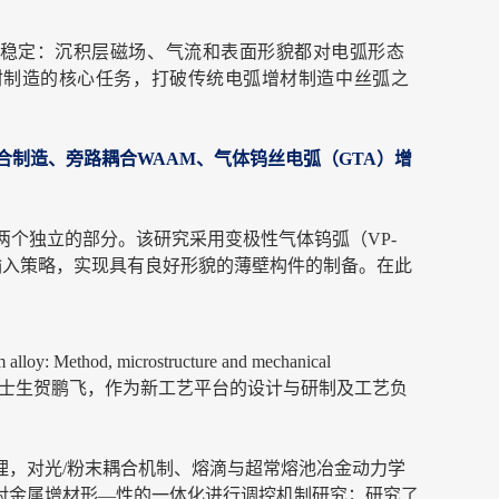
稳定：沉积层磁场、气流和表面形貌都对电弧形态
材制造的核心任务，打破传统电弧增材制造中丝弧之
合制造、旁路耦合WAAM、气体钨丝电弧（GTA）增
个独立的部分。该研究采用变极性气体钨弧（VP-
热输入策略，实现具有良好形貌的薄壁构件的制备。在此
thod, microstructure and mechanical
院硕博连读博士生贺鹏飞，作为新工艺平台的设计与研制及工艺负
，对光/粉末耦合机制、熔滴与超常熔池冶金动力学
对金属增材形—性的一体化进行调控机制研究；研究了