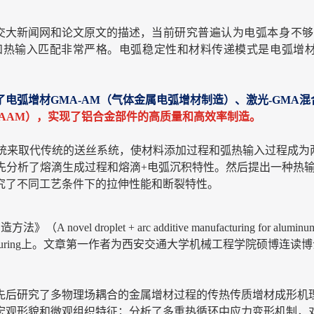
交大新闻网和论文原文的描述，
当前研究普遍认为电弧本身不够
和热输入匹配非常严格。电弧稳定性和材料传递模式是电弧增
电弧增材GMA-AM（气体金属电弧增材制造）、激光-GMA混
AAM），实现了铝合金部件的高质量和高效率制造。
统来取代传统的送丝系统，使材料添加过程和弧热输入过程成为两
，首先分析了熔滴生成过程和熔滴+电弧沉积特性。然后提出一种
究了不同工艺条件下的拉伸性能和断裂特性。
t + arc additive manufacturing for aluminum alloy: Me
e Manufacturing上。文章第一作者为西安交通大学机械工程学
先后研究了多物理场耦合的金属增材过程的传热传质增材成形机理
宏观形貌和微观组织特征；分析了多重热循环中应力变形机制，