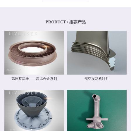
专业化、年轻化的技术团队，其骨干均为博士、硕士，其中博士生比例超过
20%，硕士生比例超过40%。华阳新材料还高度重视外部交流与合作，与中国商
飞有限公司和中国航空工业集团有限公司开展业务交流，还与国内清华大学、
北京航空航天大学、北京理工大学等国内外科研院校建立和开展了技术交流和
联合研发合作关系。华阳新材料具有高素质人才的研发中心，，拥有一流的跨
PRODUCT / 推荐产品
国自动化研发团队和自主知识产权，并建立了先进材料实验室，拥有多种精密
检测设备，能够对材料物理力学性能、化学性能及疲劳损伤进行检测，能分析
材料化学成分、分析金属及金属间化合物的分布、分析晶体和晶界组织。 华阳
新材料现有激光专业级金属3D打印设备多台。公司具有ISO9001质量体系认
证，具备完整的质量管理体系。公司战略华阳的价值理念是 创造价值，创新报
国 ；核心竞争力是持续创新、快速响应。我们根据客户需求开发新产品和系统
方案，提供可靠的质量和最好的服务，并降低客户成本。
高压整流器——高温合金系列
航空发动机叶片