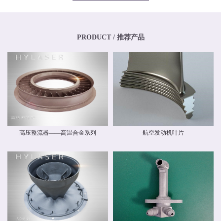
专业化、年轻化的技术团队，其骨干均为博士、硕士，其中博士生比例超过
20%，硕士生比例超过40%。华阳新材料还高度重视外部交流与合作，与中国商
飞有限公司和中国航空工业集团有限公司开展业务交流，还与国内清华大学、
北京航空航天大学、北京理工大学等国内外科研院校建立和开展了技术交流和
联合研发合作关系。华阳新材料具有高素质人才的研发中心，，拥有一流的跨
PRODUCT / 推荐产品
国自动化研发团队和自主知识产权，并建立了先进材料实验室，拥有多种精密
检测设备，能够对材料物理力学性能、化学性能及疲劳损伤进行检测，能分析
材料化学成分、分析金属及金属间化合物的分布、分析晶体和晶界组织。 华阳
新材料现有激光专业级金属3D打印设备多台。公司具有ISO9001质量体系认
证，具备完整的质量管理体系。公司战略华阳的价值理念是 创造价值，创新报
国 ；核心竞争力是持续创新、快速响应。我们根据客户需求开发新产品和系统
方案，提供可靠的质量和最好的服务，并降低客户成本。
高压整流器——高温合金系列
航空发动机叶片