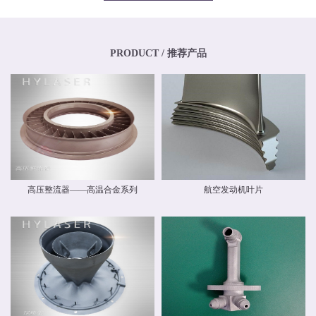
专业化、年轻化的技术团队，其骨干均为博士、硕士，其中博士生比例超过
20%，硕士生比例超过40%。华阳新材料还高度重视外部交流与合作，与中国商
飞有限公司和中国航空工业集团有限公司开展业务交流，还与国内清华大学、
北京航空航天大学、北京理工大学等国内外科研院校建立和开展了技术交流和
联合研发合作关系。华阳新材料具有高素质人才的研发中心，，拥有一流的跨
PRODUCT / 推荐产品
国自动化研发团队和自主知识产权，并建立了先进材料实验室，拥有多种精密
检测设备，能够对材料物理力学性能、化学性能及疲劳损伤进行检测，能分析
材料化学成分、分析金属及金属间化合物的分布、分析晶体和晶界组织。 华阳
新材料现有激光专业级金属3D打印设备多台。公司具有ISO9001质量体系认
证，具备完整的质量管理体系。公司战略华阳的价值理念是 创造价值，创新报
国 ；核心竞争力是持续创新、快速响应。我们根据客户需求开发新产品和系统
方案，提供可靠的质量和最好的服务，并降低客户成本。
高压整流器——高温合金系列
航空发动机叶片