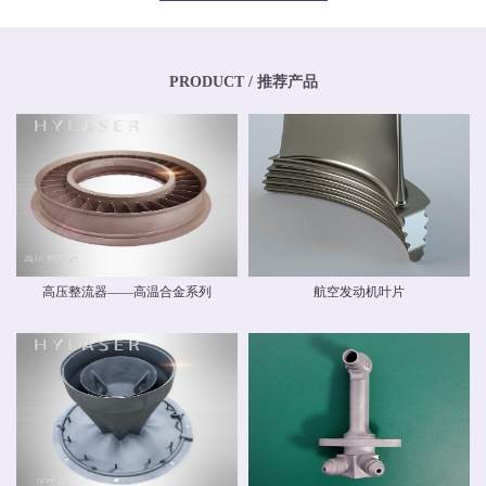
专业化、年轻化的技术团队，其骨干均为博士、硕士，其中博士生比例超过
20%，硕士生比例超过40%。华阳新材料还高度重视外部交流与合作，与中国商
飞有限公司和中国航空工业集团有限公司开展业务交流，还与国内清华大学、
北京航空航天大学、北京理工大学等国内外科研院校建立和开展了技术交流和
联合研发合作关系。华阳新材料具有高素质人才的研发中心，，拥有一流的跨
PRODUCT / 推荐产品
国自动化研发团队和自主知识产权，并建立了先进材料实验室，拥有多种精密
检测设备，能够对材料物理力学性能、化学性能及疲劳损伤进行检测，能分析
材料化学成分、分析金属及金属间化合物的分布、分析晶体和晶界组织。 华阳
新材料现有激光专业级金属3D打印设备多台。公司具有ISO9001质量体系认
证，具备完整的质量管理体系。公司战略华阳的价值理念是 创造价值，创新报
国 ；核心竞争力是持续创新、快速响应。我们根据客户需求开发新产品和系统
方案，提供可靠的质量和最好的服务，并降低客户成本。
高压整流器——高温合金系列
航空发动机叶片