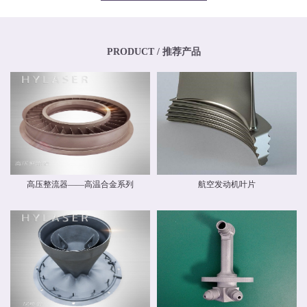
专业化、年轻化的技术团队，其骨干均为博士、硕士，其中博士生比例超过
20%，硕士生比例超过40%。华阳新材料还高度重视外部交流与合作，与中国商
飞有限公司和中国航空工业集团有限公司开展业务交流，还与国内清华大学、
北京航空航天大学、北京理工大学等国内外科研院校建立和开展了技术交流和
联合研发合作关系。华阳新材料具有高素质人才的研发中心，，拥有一流的跨
PRODUCT / 推荐产品
国自动化研发团队和自主知识产权，并建立了先进材料实验室，拥有多种精密
检测设备，能够对材料物理力学性能、化学性能及疲劳损伤进行检测，能分析
材料化学成分、分析金属及金属间化合物的分布、分析晶体和晶界组织。 华阳
新材料现有激光专业级金属3D打印设备多台。公司具有ISO9001质量体系认
证，具备完整的质量管理体系。公司战略华阳的价值理念是 创造价值，创新报
国 ；核心竞争力是持续创新、快速响应。我们根据客户需求开发新产品和系统
方案，提供可靠的质量和最好的服务，并降低客户成本。
高压整流器——高温合金系列
航空发动机叶片